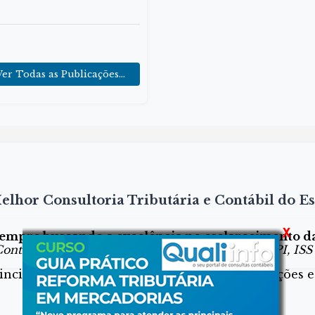
Ver Todas as Publicações...
elhor Consultoria Tributária e Contábil do E
sempre buscando a excelência no esclarecimento das
ontribuições; Contabilidade/Societário; ICMS, IPI, ISS
cipais legislações, notícias, próximas obrigações e 