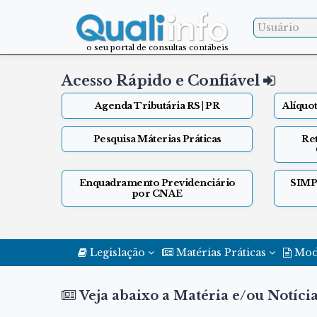
o seu portal de consultas contábeis
Acesso Rápido e Confiável
Agenda Tributária RS | PR
Alíquo
Pesquisa Máterias Práticas
Ret
Enquadramento Previdenciário
SIMPL
por CNAE
Legislação
Matérias Práticas
Mod
Veja abaixo a Matéria e/ou Notíc