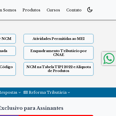
m Somos
Produtos
Cursos
Contato
or NCM
Atividades Permitidas ao MEI
mada
Enquadramento Tributário por
CNAE
 Código
NCM na Tabela TIPI 2022 e Alíquota
de Produtos
Respostas
Reforma Tributária
Exclusivo para Assinantes