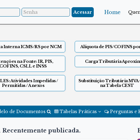
Home
Acessar
Que
ta Interna ICMS/RS por NCM
Alíquota de PIS/COFINS p
enções na Fonte: IR, PIS,
Carga Tributária Aproxi
COFINS, CSLL e INSS
ES: Atividades Impedidas /
Substituição Tributária MVA
Permitidas / Anexos
na Tabela CEST
elo de Documentos
Tabelas Práticas
Perguntas e 
ia Recentemente publicada.